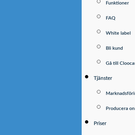
Funktioner
FAQ
White label
Bli kund
Gå till Clooca
Tjänster
Marknadsföri
Producera on
Priser