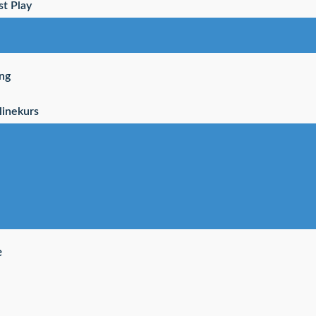
st Play
ng
linekurs
e