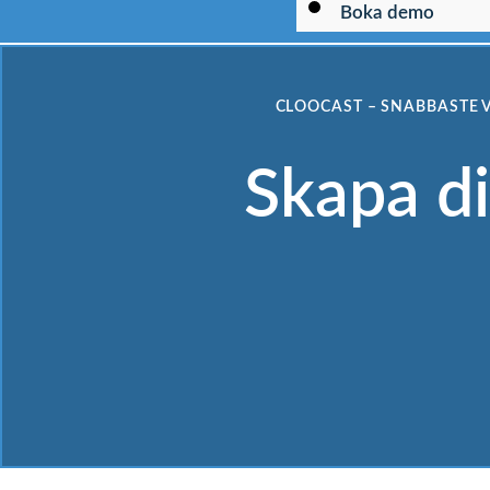
Boka demo
Cloocast
CLOOCAST – SNABBASTE 
Skapa di