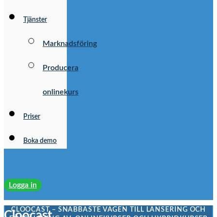
Tjänster
Marknadsföring
Producera
onlinekurs
Priser
Boka demo
Logga in
CLOOCAST – SNABBASTE VÄGEN TILL LANSERING OCH
Cloocast