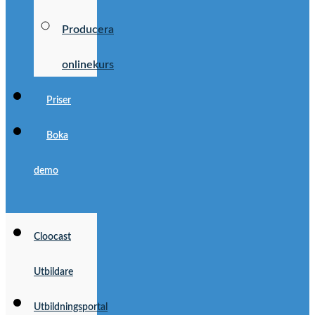
Producera
onlinekurs
Priser
Boka
demo
Cloocast
Utbildare
Utbildningsportal