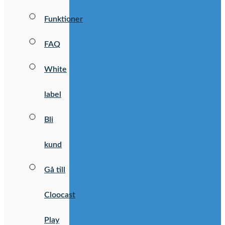
Funktioner
FAQ
White
label
Bli
kund
Gå till
Cloocast
Play