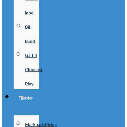
label
Bli
kund
Gå till
Cloocast
Play
Tjänster
Marknadsföring