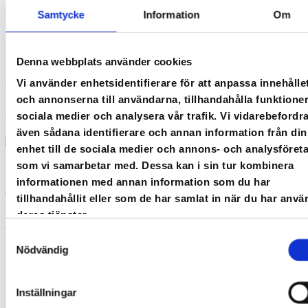
Samtycke
Information
Om
"Jag är väldigt nöjd med Cloocast och de funktioner de erbjuder. Min
Denna webbplats använder cookies
Vi använder enhetsidentifierare för att anpassa innehålle
portal är också sömlöst integrerad med min webshop så att jag kan sälja
och annonserna till användarna, tillhandahålla funktioner
sociala medier och analysera vår trafik. Vi vidarebefordr
kurspaket därifrån."
även sådana identifierare och annan information från din
enhet till de sociala medier och annons- och analysföret
som vi samarbetar med. Dessa kan i sin tur kombinera
Sven Bergström
VD,
informationen med annan information som du har
tillhandahållit eller som de har samlat in när du har anvä
Spindelfin AB
deras tjänster.
Samtyckesval
Nödvändig
"Utan Cloocast hade jag aldrig kunnat upprätthålla mitt avtal om
Inställningar