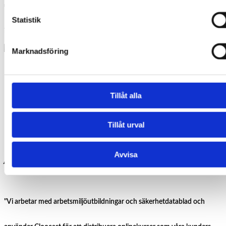
utbildning till Avarn Security under Covid19-pandemin. Otroligt
Statistik
intuitivt och proffsigt verktyg att erbjuda mina kunder."
Marknadsföring
Christer Palmqvist
VD,
Tillåt alla
Chemical
Tillåt urval
Documentation cDoc
AB
Avvisa
"Vi arbetar med arbetsmiljöutbildningar och säkerhetdatablad och