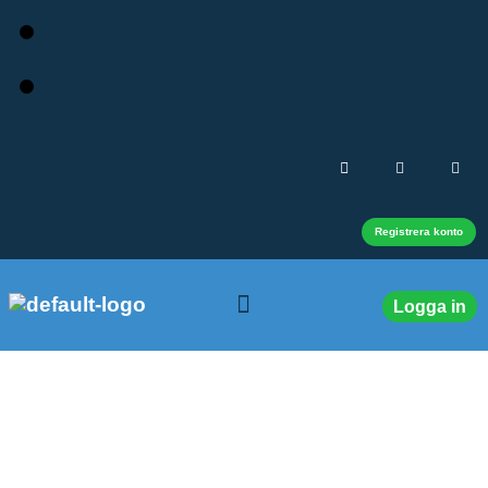
Registrera konto
Logga in
Cloocast Utbildare