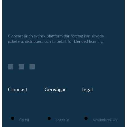
Cloocast är en svensk plattform där företag kan skydda,
paketera, distribuera och ta betalt för blended learning.
Cloocast
Genvägar
Legal
Gå till
Logga in
Användarvillkor