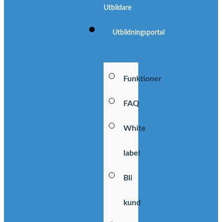
Utbildare
Utbildningsportal
Funktioner
FAQ
White
label
Bli
kund