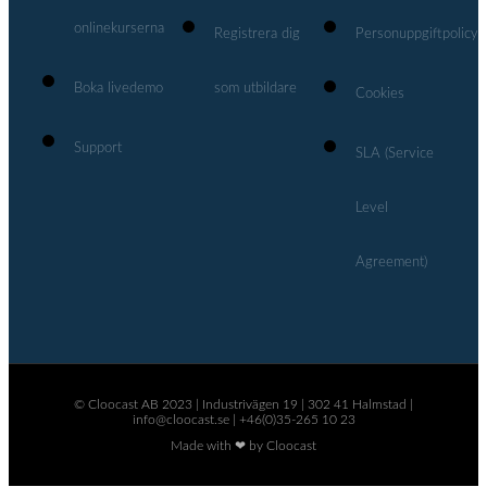
onlinekurserna
Registrera dig
Personuppgiftpolicy
Boka livedemo
som utbildare
Cookies
Support
SLA (Service
Level
Agreement)
© Cloocast AB 2023 | Industrivägen 19 | 302 41 Halmstad |
info@cloocast.se | +46(0)35-265 10 23
Made with ❤ by Cloocast