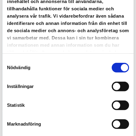
innehållet och annonserna till användarna,
tillhandahålla funktioner för sociala medier och
Tjänster
analysera vår trafik. Vi vidarebefordrar även sådana
identifierare och annan information från din enhet till
Marknadsföring
de sociala medier och annons- och analysföretag som
vi samarbetar med. Dessa kan i sin tur kombinera
Producera
informationen med annan information som du har
tillhandahållit eller som de har samlat in när du har
använt deras tjänster.
onlinekurs
Samtyckesval
Nödvändig
Priser
Inställningar
Boka demo
Statistik
Marknadsföring