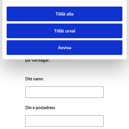
Tillåt alla
Tillåt urval
Kontakta supporten
Avvisa
Vi svarar normalt inom några timmar
på vardagar.
Ditt namn
Din e-postadress