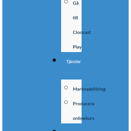
Gå
till
Cloocast
Play
Tjänster
Marknadsföring
Producera
onlinekurs