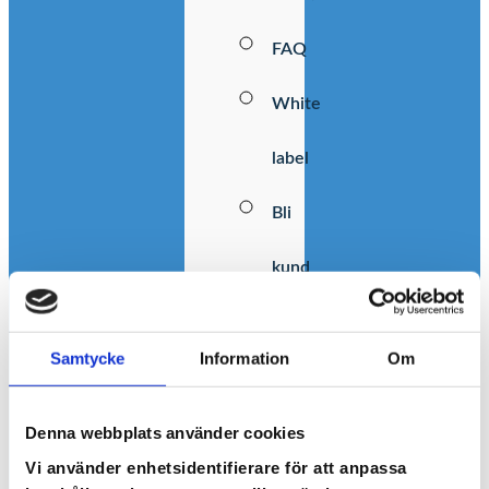
FAQ
White
label
Bli
kund
Gå
Samtycke
Information
Om
till
Cloocast
Denna webbplats använder cookies
Vi använder enhetsidentifierare för att anpassa
Play