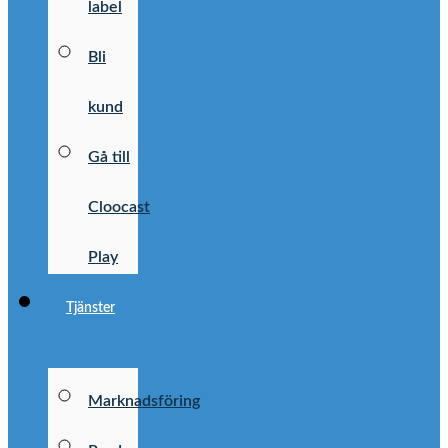
label
Bli
kund
Gå till
Cloocast
Play
Tjänster
Marknadsföring