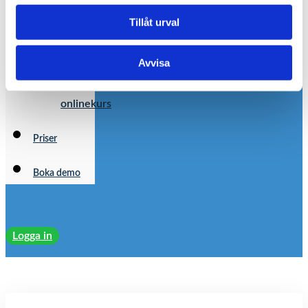
Tjänster
Tillåt urval
Marknadsföring
Avvisa
Producera
onlinekurs
Priser
Boka demo
Logga in