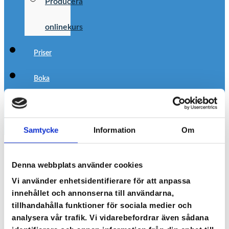
Producera
onlinekurs
Priser
Boka
demo
Samtycke
Information
Om
Cloocast
Denna webbplats använder cookies
Utbildare
Vi använder enhetsidentifierare för att anpassa
innehållet och annonserna till användarna,
Utbildningsportal
tillhandahålla funktioner för sociala medier och
analysera vår trafik. Vi vidarebefordrar även sådana
Funktioner