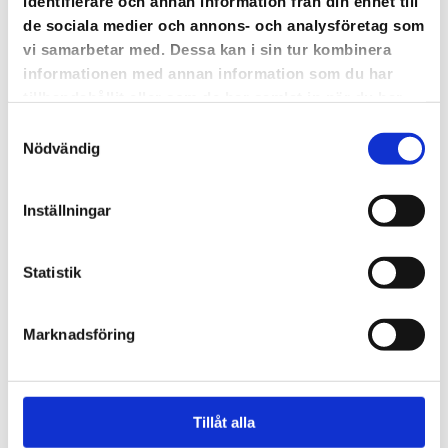
identifierare och annan information från din enhet till
de sociala medier och annons- och analysföretag som
FAQ
vi samarbetar med. Dessa kan i sin tur kombinera
informationen med annan information som du har
tillhandahållit eller som de har samlat in när du har
White
använt deras tjänster.
Samtyckesval
Nödvändig
label
Bli
Inställningar
kund
Statistik
Gå till
Marknadsföring
Cloocast
Play
Tillåt alla