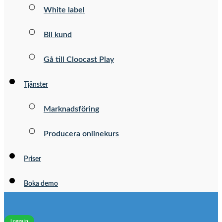
White label
Bli kund
Gå till Cloocast Play
Tjänster
Marknadsföring
Producera onlinekurs
Priser
Boka demo
Logga in