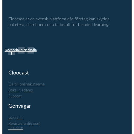
Cloocast är en svensk plattform där företag kan skydda,
paketera, distribuera och ta betalt för blended learning.
Facebook-
Youtube
Linkedin
f
Cloocast
Gå till onlinekurserna
Boka livedemo
Support
Genvägar
Logga in
Registrera dig som
utbildare