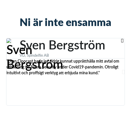
Ni är inte ensamma
Sven Bergström
VD, Spindelfin AB
"Utan Cloocast hade jag aldrig kunnat upprätthålla mitt avtal om
"Vi
utbildning till Avarn Security under Covid19-pandemin. Otroligt
anv
intuitivt och proffsigt verktyg att erbjuda mina kund."
kun
Avd
adm
har
utb
ver