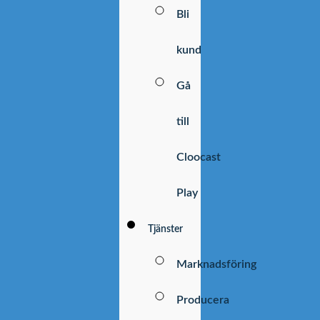
Bli
kund
Gå
till
Cloocast
Play
Tjänster
Marknadsföring
Producera