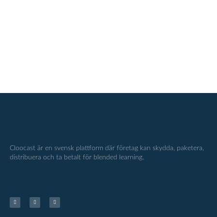
Cloocast är en svensk plattform där företag kan skydda, paketera,
distribuera och ta betalt för blended learning.