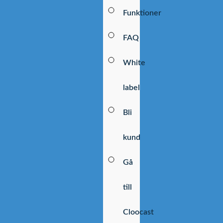
Funktioner
FAQ
White
label
Bli
kund
Gå
till
Cloocast