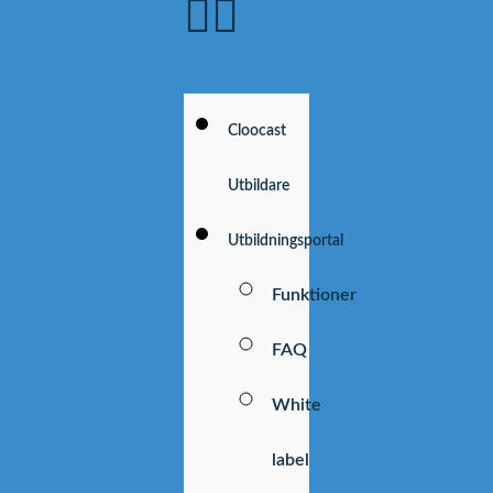
Cloocast
Utbildare
Utbildningsportal
Funktioner
FAQ
White
label