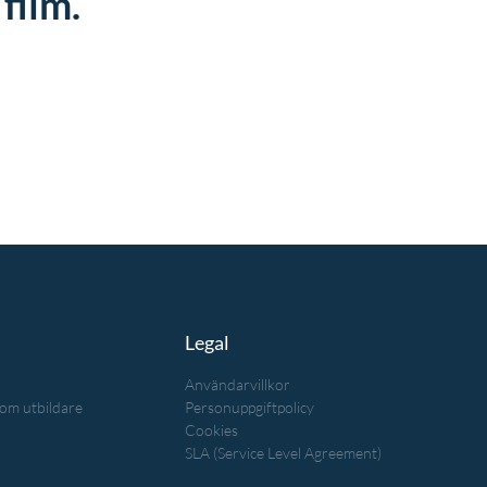
 film.
Legal
Användarvillkor
som utbildare
Personuppgiftpolicy
Cookies
SLA (Service Level Agreement)