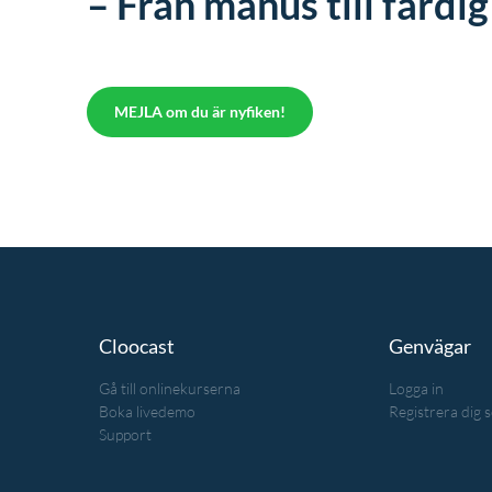
– Från manus till färdig
MEJLA om du är nyfiken!
Cloocast
Genvägar
Gå till onlinekurserna
Logga in
Boka livedemo
Registrera dig 
Support