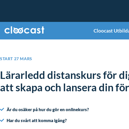
Cloocast Utbild
START 27 MARS
Lärarledd distanskurs för d
att skapa och lansera din fö
Är du osäker på hur du gör en onlinekurs?
Har du svårt att komma igång?