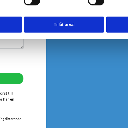
Tillåt urval
örst till
vi har en
ng ditt ärende.