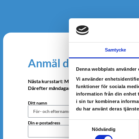
Samtycke
Anmäl dig
Denna webbplats använder 
Vi använder enhetsidentifie
Nästa kursstart: Måndag 27 mars kl 18:00-19:00.
funktioner för sociala medi
Därefter måndagar under 7 veckor.
information från din enhet
i sin tur kombinera informa
Ditt namn
du har använt deras tjänste
Din e-postadress
Samtyckesval
Nödvändig