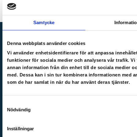
Samtycke
Informati
Denna webbplats använder cookies
Vi använder enhetsidentifierare för att anpassa innehålle
Cloocast is a Swedish platform where companies can store,
funktioner för sociala medier och analysera vår trafik. V
protect, package, distribute and charge for blended learning.
annan information från din enhet till de sociala medier 
med. Dessa kan i sin tur kombinera informationen med ann
som de har samlat in när du har använt deras tjänster.
Samtyckesval
Nödvändig
Cloocast
Genvägar
Legal
Go to the online
Register as an educator
Terms of use
Inställningar
courses
Login
Personal data policy