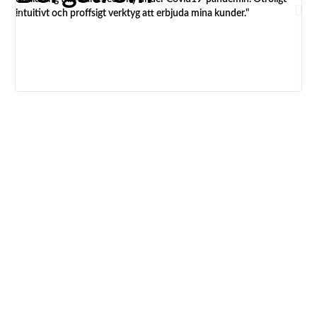
intuitivt och proffsigt verktyg att erbjuda mina kunder."
kun
Avd
adm
har
utb
ver