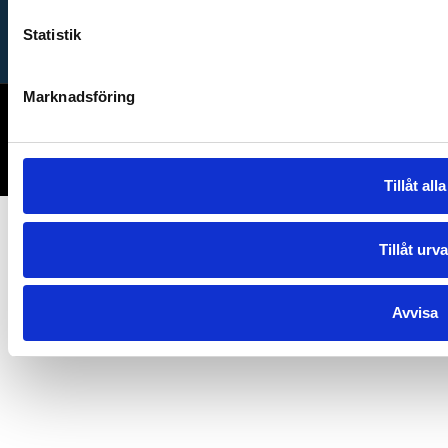
Book live demo
Cookies
SLA (Service Level
Statistik
Aggreement)
Marknadsföring
© Cloocast AB 2021 | Industrivägen 19 | 302 41 Halmstad | info@cloocast.se
| +46(0)35-265 10 23
Made with ❤ by Cloocast
Tillåt alla
Tillåt urva
Avvisa