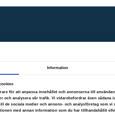
Teamet från vänster
: Merkur Hoxha, 
 Cloocast
fullstackutvecklare.
Information
Varför byggde ni p
cookies
– Därför att vi såg att behovet av 
rare för att anpassa innehållet och annonserna till användarn
genom digitalisering är enormt. T
er och analysera vår trafik. Vi vidarebefordrar även sådana i
utbildaren. De flesta utgår ifrån 
n
 till de sociala medier och annons- och analysföretag som v
 snabbt växande
efter det. Cloocast utgår helt fr
tionen med annan information som du har tillhandahållit ell
blended learning. Med alla funkti