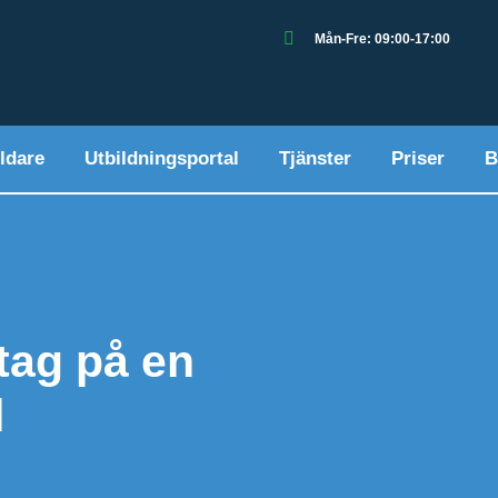
Mån-Fre: 09:00-17:00
ldare
Utbildningsportal
Tjänster
Priser
B
etag på en
l