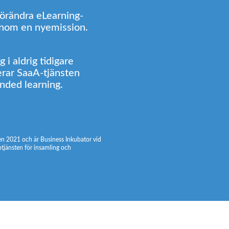
förändra eLearning-
enom en nyemission.
i aldrig tidigare
erar SaaA-tjänsten
lended learning.
ten 2021 och är Business Inkubator vid
tjänsten för insamling och