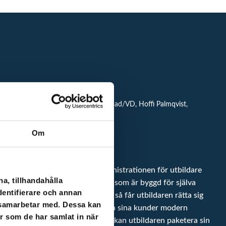
fullstackutvecklare, Erica Loh, marknad/VD, Hoffi Palmqvist,
Om
lattformen?
att underlätta och förenkla administrationen för utbildare
a, tillhandahålla
rots det finns det ingen plattform som är byggd för själva
dentifierare och annan
produkten eller konsumenten och så får utbildaren rätta sig
i samarbetar med. Dessa kan
ån utbildarnas behov av att erbjuda sina kunder modern
er som de har samlat in när
oner som är inbyggda i Cloocast kan utbildaren paketera sin