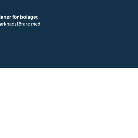
aner för bolaget
 marknadsförare med
.