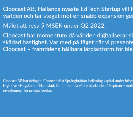
Cloocast AB, Hallands nyaste EdTech Startup vill 
världen och tar steget mot en snabb expansion g
Målet att resa 5 MSEK under Q2 2022.
Cloocast har momentum då världen digitaliserar sig 
skådad hastighet. Var med på tåget när vi present
Cloocast – framtidens hållbara lärplattform för b
Cloocast AB har deltagit i Connect Väst Språngbrädan inriktning kapital under hös
HighFive –Högskolan i Halmstad. Du finner hela vårt erbjudande på Pepicon – moln
investeringar för privata företag.