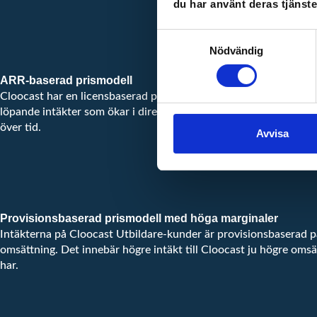
du har använt deras tjänste
Samtyckesval
Nödvändig
ARR-baserad prismodell
Cloocast har en licensbaserad prismodell mot Cloocast Busines
löpande intäkter som ökar i direkt korrealation till antalet kund
över tid.
Avvisa
Provisionsbaserad prismodell med höga marginaler
Intäkterna på Cloocast Utbildare-kunder är provisionsbaserad 
omsättning. Det innebär högre intäkt till Cloocast ju högre omsä
har.