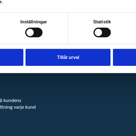
r.
tjänst, skala upp, tjäna mer penga
Inställningar
Statistik
s-kunder. Det innebär
er på plattformen och
Tillåt urval
på kundens
ttning varje kund