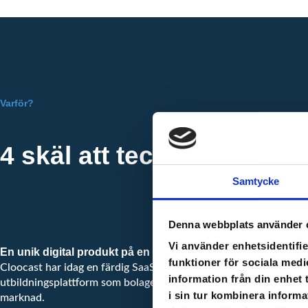
Varför?
4 skäl att teckna aktier i
Samtycke
Denna webbplats använder 
Vi använder enhetsidentifie
En unik digital produkt på en global marknad
funktioner för sociala medi
Cloocast har idag en färdig SaaS-tjänst för blended learning – e
information från din enhet
utbildningsplattform som bolaget just nu är ensamma om på en
i sin tur kombinera informa
marknad.