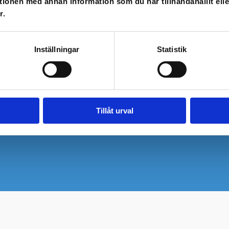
tionen med annan information som du har tillhandahållit ell
r.
Inställningar
Statistik
Tillåt urval