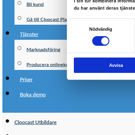
i sin tur kombinera informa
Bli kund
du har använt deras tjänste
Gå till Cloocast Play
Samtyckesval
Nödvändig
Tjänster
Marknadsföring
Producera onlinekurs
Avvisa
Priser
Boka demo
Cloocast Utbildare