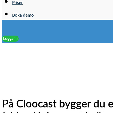
Priser
Boka demo
Logga in
Författare:
Erica Loh
Det här kan du förbereda innan du lägger upp din o
På Cloocast bygger du e