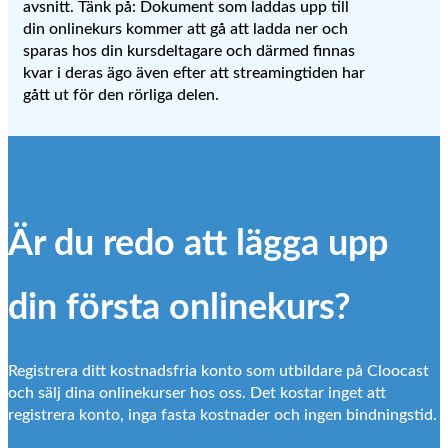
avsnitt. Tänk på: Dokument som laddas upp till
din onlinekurs kommer att gå att ladda ner och
sparas hos din kursdeltagare och därmed finnas
kvar i deras ägo även efter att streamingtiden har
gått ut för den rörliga delen.
Är du redo att lägga upp
din första onlinekurs?
Registrera ditt kostnadsfria konto som utbildare på Cloocast
och sälj dina onlinekurser hos oss. Det kostar inget att
registrera konto, inga fasta kostnader och ingen bindningstid.