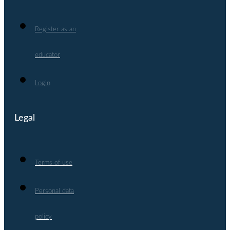
Register as an
educator
Login
Legal
Terms of use
Personal data
policy