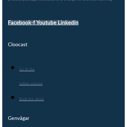
Facebook-f
Youtube
Linkedin
Cloocast
Go to the
online courses
Book live demo
Genvägar