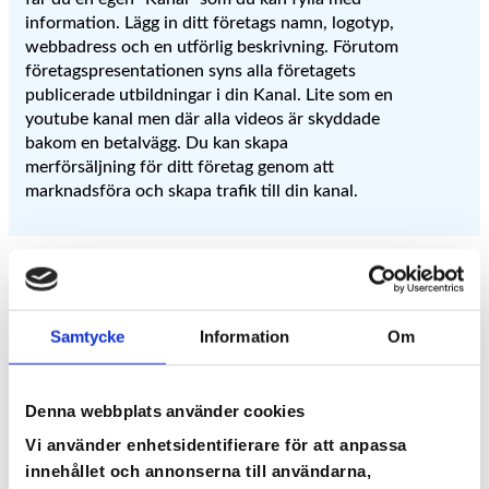
information. Lägg in ditt företags namn, logotyp,
webbadress och en utförlig beskrivning. Förutom
företagspresentationen syns alla företagets
publicerade utbildningar i din Kanal. Lite som en
youtube kanal men där alla videos är skyddade
bakom en betalvägg. Du kan skapa
merförsäljning för ditt företag genom att
marknadsföra och skapa trafik till din kanal.
Privata och offentliga
Samtycke
Information
Om
onlinekurser
Denna webbplats använder cookies
En onlinekurs kan vara privat på Cloocast. När
Vi använder enhetsidentifierare för att anpassa
du väljer att publicera en privat onlinekurs
kommer den automatiskt att kopplas till en
innehållet och annonserna till användarna,