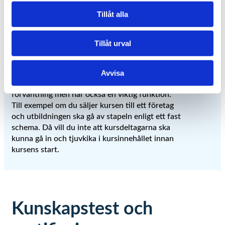
Tillåt alla
Tidsinställd kurspremiär
Tillåt urval
En onlinekurs kan ha ett premiärdatum. Du som
publicerar onlinekursen kan sätta tid och datum
för premiär och köparen kan se en nedräkning
Avvisa
till “Grand Opening”. En Premiär skapar
förväntning men har också en viktig funktion.
Till exempel om du säljer kursen till ett företag
och utbildningen ska gå av stapeln enligt ett fast
schema. Då vill du inte att kursdeltagarna ska
kunna gå in och tjuvkika i kursinnehållet innan
kursens start.
Kunskapstest och